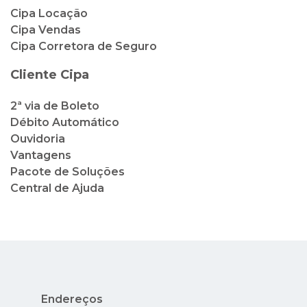
2ª via de Boleto
Débito Automático
Ouvidoria
Vantagens
Pacote de Soluções
Central de Ajuda
Endereços
Rua México, 41, 2º andar - Centro - Rio de
Janeiro - RJ
Av. Nuta James, 65 - Barra da Tijuca - Rio de
Janeiro - RJ - Condado dos Cascais
Avenida Nilo Peçanha, 73 - Lojas 14 e 15 -
Centro - Cabo Frio - RJ