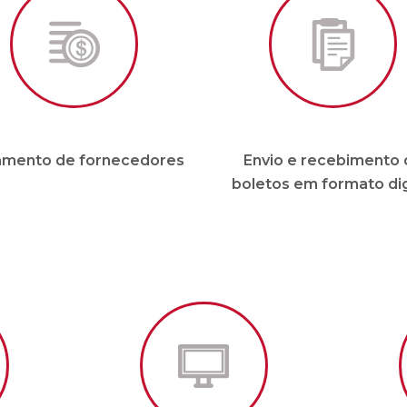
Para condomínios de até 20 unidades e sem funcionári
** Sujeito a análise.
Outros planos sob consulta