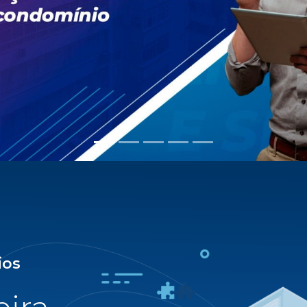
tração condominial com
eira completa e digital,
e muitos diferenciais,
 e assessoria direta.
Cipa 