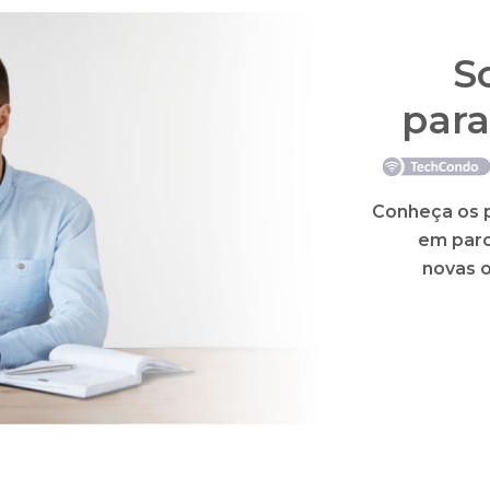
Auto
Gestão
 as facilidades para uma administraç
transparência e confiança
l, previsão orçamentária, cobrança a devedores e difer
lizada para o eSocial e a EFD-Reinf. Além disso, com 
ionalidades como 2ª via de boletos, extratos, aviso 