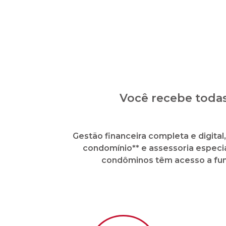
Envio de boletos de cota
Paga
condominial direto da sua
conta bancária ou da sua
conta na CIPA
Cobrança extrajudic
inadimplentes sem cu