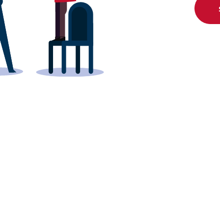
Conheça os p
em parc
novas 