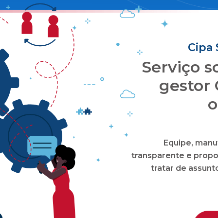
S
para