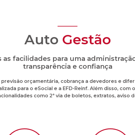
mento de fornecedores
Envio e recebimento 
boletos em formato dig
ial a
Site e APP em tempo real
Presta
stos ao
com 