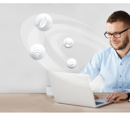
Você recebe todas
Gestão financeira completa e digita
condomínio** e assessoria especia
condôminos têm acesso a func