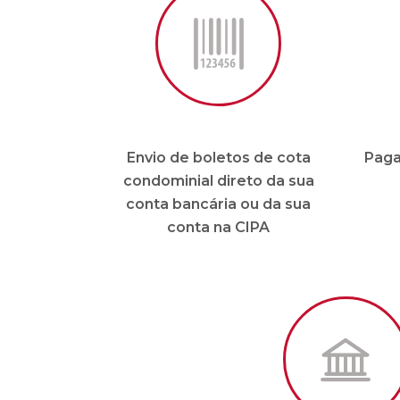
condomínio
* 
Apps para condomínios