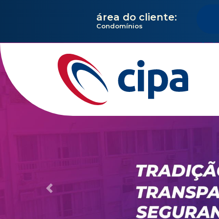
área do cliente:
Condomínios
Previous
Administração de condomín
Gestão Financ
Completa e
Di
Com assessoria dedicada e personalizad