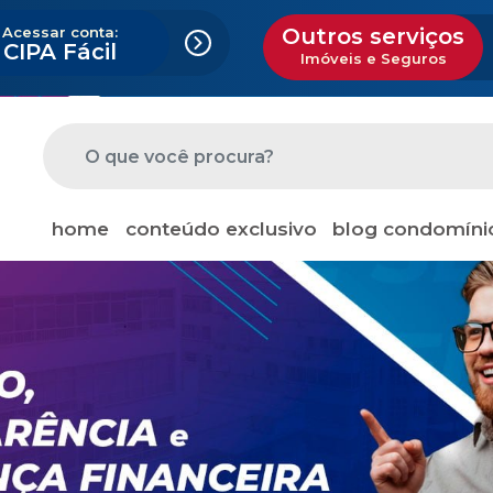
Acessar conta:
Outros serviços
CIPA Fácil
Imóveis e Seguros
home
conteúdo exclusivo
blog condomíni
ios
eira
gital
a, cliente CIPA tem