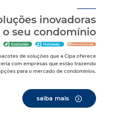
ão condominial com
enciais, como o cartão de crédito do
o app CIPA Condomínios, síndicos e
de encomendas, dentre outras.