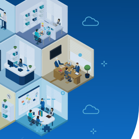
sob medida em que o
CIPA controla toda a
peração do dia a dia
tenção e obras, com gestão integrada e
rcionando mais liberdade para o síndico
tos que precisam mais da sua atenção no
condomínio.
solicitar uma proposta