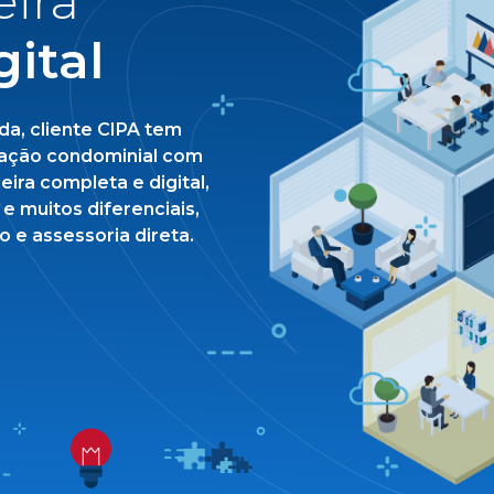
Serviço 
gestor 
o
Equipe, manu
transparente e propo
tratar de assun