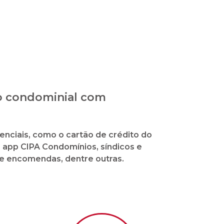
de
Malote sob demanda
ital
ção de contas mensal,
total transparência