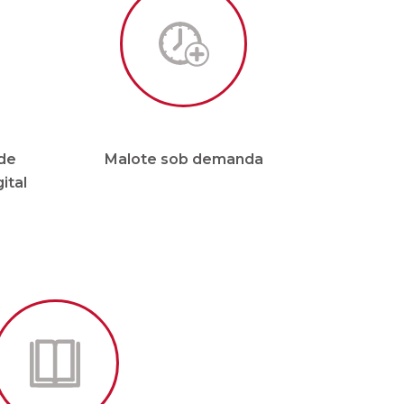
de
Malote sob demanda
ital