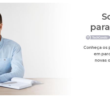
S
para
Conheça os p
em parc
novas 