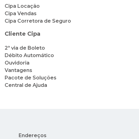
2ª via de Boleto
Débito Automático
Ouvidoria
Vantagens
Pacote de Soluções
Central de Ajuda
Endereços
Rua México, 41, 2º andar - Centro - Rio de
Janeiro - RJ
Av. Nuta James, 65 - Barra da Tijuca - Rio de
Janeiro - RJ - Condado dos Cascais
Avenida Nilo Peçanha, 73 - Lojas 14 e 15 -
Centro - Cabo Frio - RJ