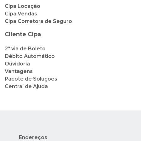
2ª via de Boleto
Débito Automático
Ouvidoria
Vantagens
Pacote de Soluções
Central de Ajuda
Endereços
Rua México, 41, 2º andar - Centro - Rio de
Janeiro - RJ
Av. Nuta James, 65 - Barra da Tijuca - Rio de
Janeiro - RJ - Condado dos Cascais
Avenida Nilo Peçanha, 73 - Lojas 14 e 15 -
Centro - Cabo Frio - RJ