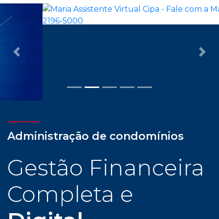
Previous
Nex
Administração de condomínios
Gestão Financeira
Completa e
Digital
Com assessoria dedicada e personalizada, cliente
CIPA tem todas as facilidades para uma
administração condominial com tranquilidade e
confiança: gestão financeira completa e digital,