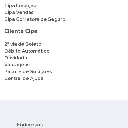
2ª via de Boleto
Débito Automático
Ouvidoria
Vantagens
Pacote de Soluções
Central de Ajuda
Endereços
Rua México, 41, 2º andar - Centro - Rio de
Janeiro - RJ
Av. Nuta James, 65 - Barra da Tijuca - Rio de
Janeiro - RJ - Condado dos Cascais
Avenida Nilo Peçanha, 73 - Lojas 14 e 15 -
Centro - Cabo Frio - RJ