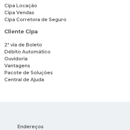
2ª via de Boleto
Débito Automático
Ouvidoria
Vantagens
Pacote de Soluções
Central de Ajuda
Endereços
Rua México, 41, 2º andar - Centro - Rio de
Janeiro - RJ
Av. Nuta James, 65 - Barra da Tijuca - Rio de
Janeiro - RJ - Condado dos Cascais
Avenida Nilo Peçanha, 73 - Lojas 14 e 15 -
Centro - Cabo Frio - RJ