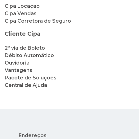
2ª via de Boleto
Débito Automático
Ouvidoria
Vantagens
Pacote de Soluções
Central de Ajuda
Endereços
Rua México, 41, 2º andar - Centro - Rio de
Janeiro - RJ
Av. Nuta James, 65 - Barra da Tijuca - Rio de
Janeiro - RJ - Condado dos Cascais
Avenida Nilo Peçanha, 73 - Lojas 14 e 15 -
Centro - Cabo Frio - RJ