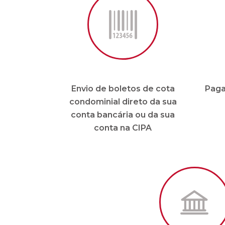
condomínio
* 
Apps para condomínios