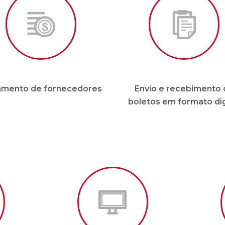
Para condomínios de até 20 unidades e sem funcionári
** Sujeito a análise.
Outros planos sob consulta