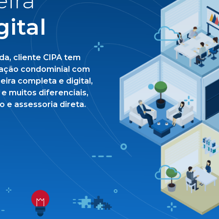
Serviço 
gestor 
o
Equipe, manu
transparente e propo
tratar de assun