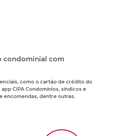
de
Malote sob demanda
ital
ção de contas mensal,
total transparência