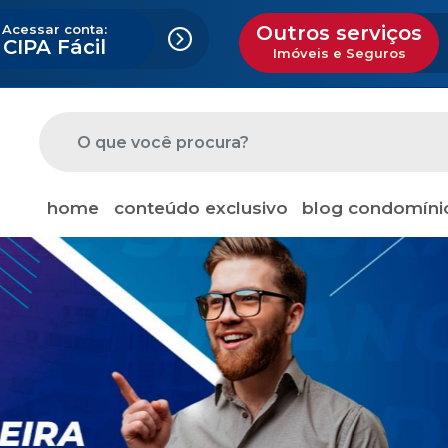
Acessar conta:
Outros serviços
CIPA Fácil
Imóveis e Seguros
home
conteúdo exclusivo
blog condomíni
ios
eira
gital
a, cliente CIPA tem