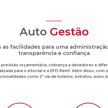
mento de fornecedores
Envio e recebimento 
boletos em formato dig
ial a
Site e APP em tempo real
Presta
stos ao
com 