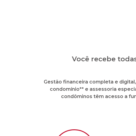
Envio de boletos de cota
Paga
condominial direto da sua
conta bancária ou da sua
conta na CIPA
Cobrança extrajudic
inadimplentes sem cu