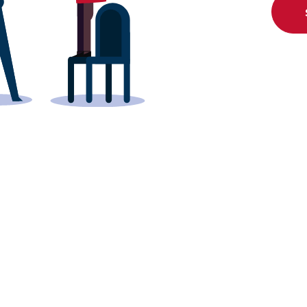
Conheça os p
em parc
novas 