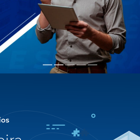
tração condominial com
eira completa e digital,
e muitos diferenciais,
 e assessoria direta.
Cipa 