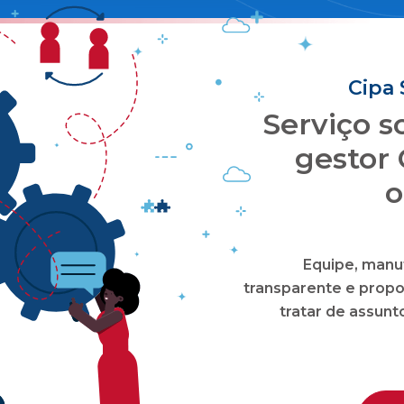
S
para