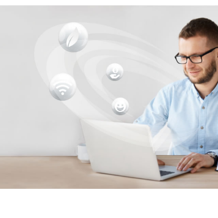
Você recebe todas
Gestão financeira completa e digita
condomínio** e assessoria especia
condôminos têm acesso a func