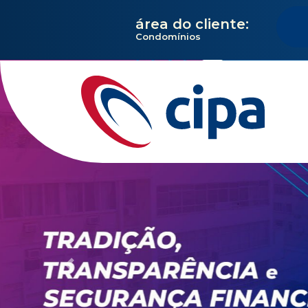
área do cliente:
Condomínios
Previous
Administração de condomín
Gestão Financ
Completa e
Di
Com assessoria dedicada e personalizad