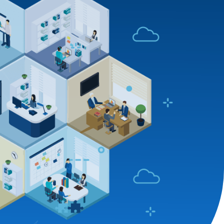
sob medida em que o
CIPA controla toda a
peração do dia a dia
tenção e obras, com gestão integrada e
rcionando mais liberdade para o síndico
tos que precisam mais da sua atenção no
condomínio.
solicitar uma proposta