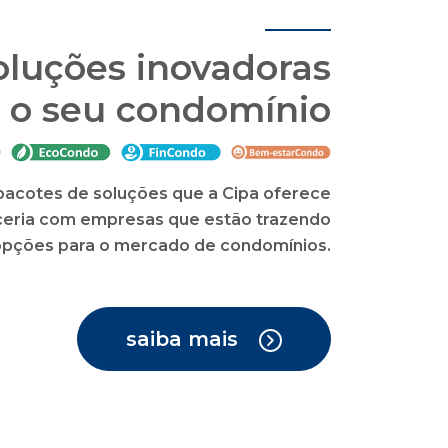
ão condominial com
enciais, como o cartão de crédito do
o app CIPA Condomínios, síndicos e
de encomendas, dentre outras.