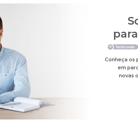
Auto
Gestão
 as facilidades para uma administraç
transparência e confiança
l, previsão orçamentária, cobrança a devedores e difer
lizada para o eSocial e a EFD-Reinf. Além disso, com 
ionalidades como 2ª via de boletos, extratos, aviso 