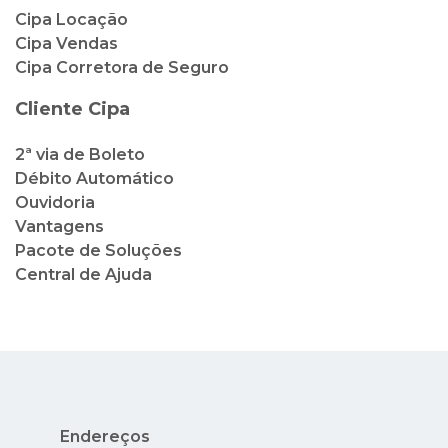
2ª via de Boleto
Débito Automático
Ouvidoria
Vantagens
Pacote de Soluções
Central de Ajuda
Endereços
Rua México, 41, 2º andar - Centro - Rio de
Janeiro - RJ
Av. Nuta James, 65 - Barra da Tijuca - Rio de
Janeiro - RJ - Condado dos Cascais
Avenida Nilo Peçanha, 73 - Lojas 14 e 15 -
Centro - Cabo Frio - RJ