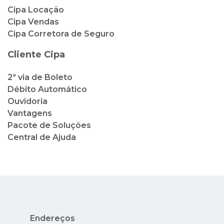
2ª via de Boleto
Débito Automático
Ouvidoria
Vantagens
Pacote de Soluções
Central de Ajuda
Endereços
Rua México, 41, 2º andar - Centro - Rio de
Janeiro - RJ
Av. Nuta James, 65 - Barra da Tijuca - Rio de
Janeiro - RJ - Condado dos Cascais
Avenida Nilo Peçanha, 73 - Lojas 14 e 15 -
Centro - Cabo Frio - RJ