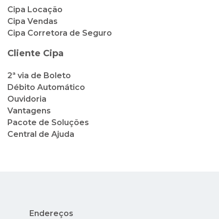
2ª via de Boleto
Débito Automático
Ouvidoria
Vantagens
Pacote de Soluções
Central de Ajuda
Endereços
Rua México, 41, 2º andar - Centro - Rio de
Janeiro - RJ
Av. Nuta James, 65 - Barra da Tijuca - Rio de
Janeiro - RJ - Condado dos Cascais
Avenida Nilo Peçanha, 73 - Lojas 14 e 15 -
Centro - Cabo Frio - RJ