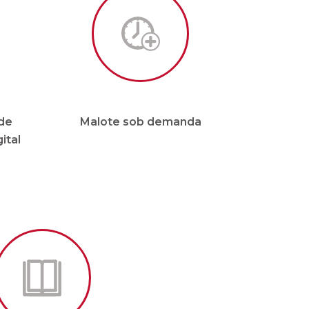
de
Malote sob demanda
ital