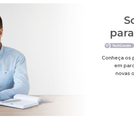
S
para
Conheça os p
em parc
novas 