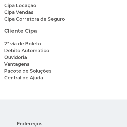
2ª via de Boleto
Débito Automático
Ouvidoria
Vantagens
Pacote de Soluções
Central de Ajuda
Endereços
Rua México, 41, 2º andar - Centro - Rio de
Janeiro - RJ
Av. Nuta James, 65 - Barra da Tijuca - Rio de
Janeiro - RJ - Condado dos Cascais
Avenida Nilo Peçanha, 73 - Lojas 14 e 15 -
Centro - Cabo Frio - RJ