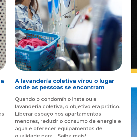
ia
A lavanderia coletiva virou o lugar
l
onde as pessoas se encontram
Quando o condomínio instalou a
lavanderia coletiva, o objetivo era prático.
as
Liberar espaço nos apartamentos
menores, reduzir o consumo de energia e
água e oferecer equipamentos de
qualidade para... Saiba mais!