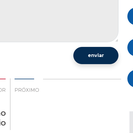
enviar
OR
PRÓXIMO
no
io