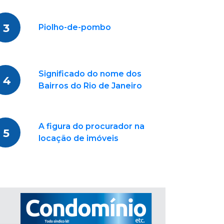
3
Piolho-de-pombo
Significado do nome dos
4
Bairros do Rio de Janeiro
A figura do procurador na
5
locação de imóveis