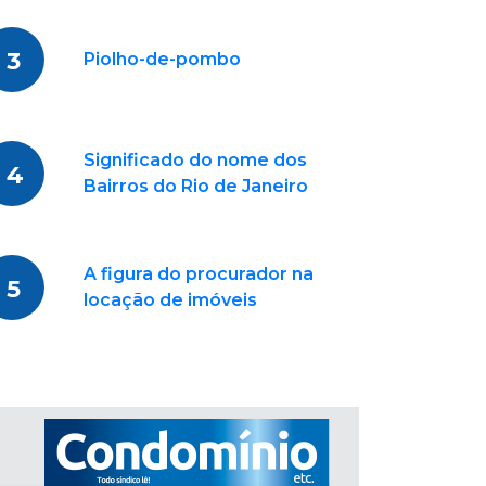
3
Piolho-de-pombo
Significado do nome dos
4
Bairros do Rio de Janeiro
A figura do procurador na
5
locação de imóveis