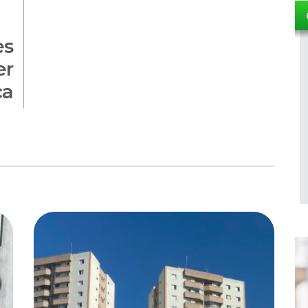
es
er
ca