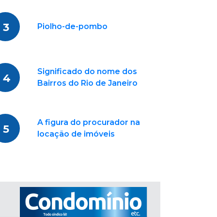
3
Piolho-de-pombo
Significado do nome dos
4
Bairros do Rio de Janeiro
A figura do procurador na
5
locação de imóveis