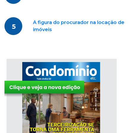
A figura do procurador na locação de
5
imóveis