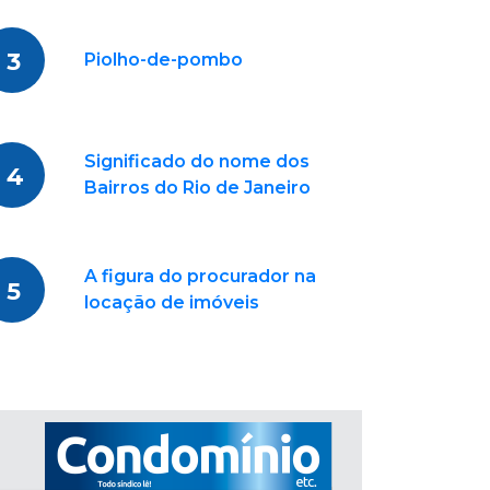
3
Piolho-de-pombo
Significado do nome dos
4
Bairros do Rio de Janeiro
A figura do procurador na
5
locação de imóveis