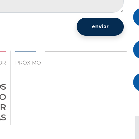
enviar
OR
PRÓXIMO
OS
ÃO
R
S