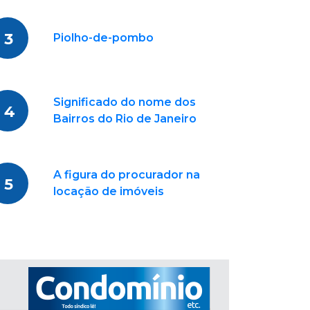
3
Piolho-de-pombo
Significado do nome dos
4
Bairros do Rio de Janeiro
A figura do procurador na
5
locação de imóveis