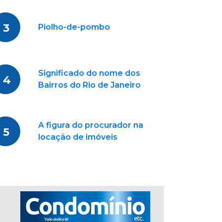
3
Piolho-de-pombo
Significado do nome dos
4
Bairros do Rio de Janeiro
A figura do procurador na
5
locação de imóveis