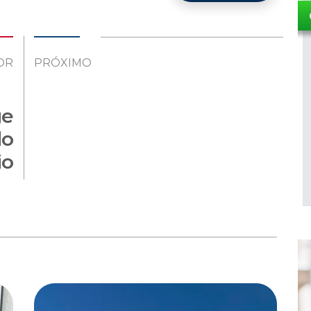
OR
PRÓXIMO
ge
do
io