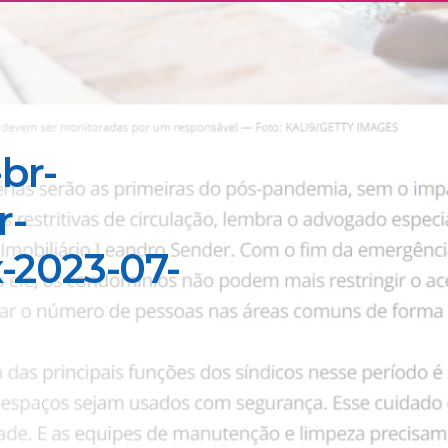
br-
r-
x-2023-07-