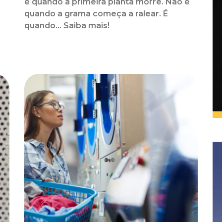
é quando a primeira planta morre. Não é
quando a grama começa a ralear. É
o
quando... Saiba mais!