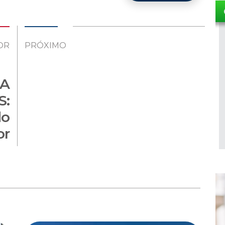
OR
PRÓXIMO
A
S:
do
or