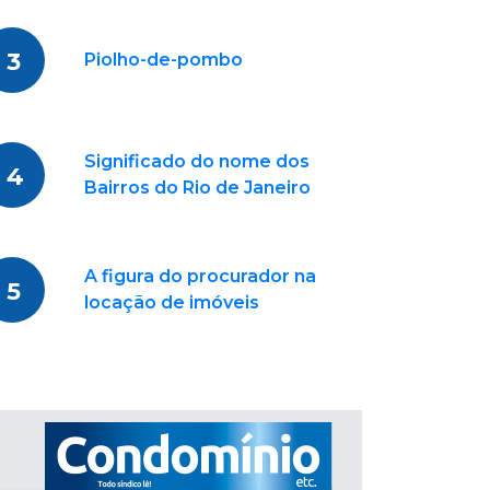
3
Piolho-de-pombo
Significado do nome dos
4
Bairros do Rio de Janeiro
A figura do procurador na
5
locação de imóveis