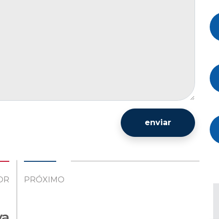
enviar
OR
PRÓXIMO
va