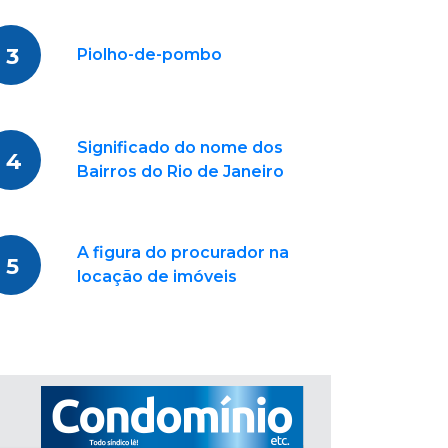
3
Piolho-de-pombo
Significado do nome dos
4
Bairros do Rio de Janeiro
A figura do procurador na
5
locação de imóveis