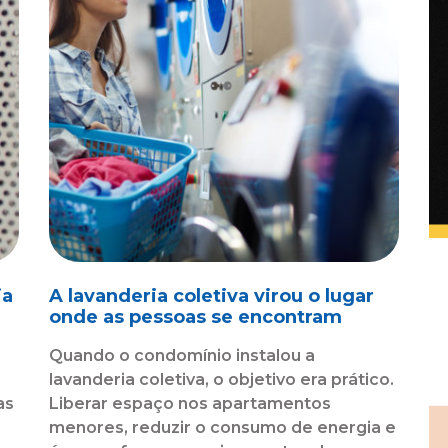
ia
A lavanderia coletiva virou o lugar
l
onde as pessoas se encontram
Quando o condomínio instalou a
lavanderia coletiva, o objetivo era prático.
as
Liberar espaço nos apartamentos
menores, reduzir o consumo de energia e