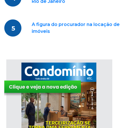
Rio de Janeiro
A figura do procurador na locação de
5
imóveis