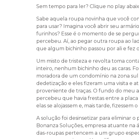
Sem tempo para ler? Clique no play abaix
Sabe aquela roupa novinha que você com
para usar? Imagina você abrir seu armário
furinhos? Esse é o momento de se pergunt
percebeu. Aí, ao pegar outra roupa ao la
que algum bichinho passou por ali e fez o
Um misto de tristeza e revolta toma cont
inteiro, nenhum bichinho deu as caras. F
moradora de um condomínio na zona sul 
dedetização e eles fizeram uma visita e 
proveniente de traças. O fundo do meu a
percebeu que havia frestas entre a placa 
elas se alojassem e, mais tarde, fizessem o 
A solução foi desinsetizar para eliminar 
Bonanza Soluções, empresa atuante na ár
das-roupas pertencem a um grupo específ