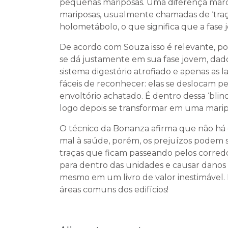
pequenas mariposas. Uma diferença marcan
mariposas, usualmente chamadas de ‘tra
holometábolo, o que significa que a fase 
De acordo com Souza isso é relevante, p
se dá justamente em sua fase jovem, dad
sistema digestório atrofiado e apenas as l
fáceis de reconhecer: elas se deslocam 
envoltório achatado. É dentro dessa ‘bli
logo depois se transformar em uma maripo
O técnico da Bonanza afirma que não há
mal à saúde, porém, os prejuízos podem se
traças que ficam passeando pelos corre
para dentro das unidades e causar dano
mesmo em um livro de valor inestimável.
áreas comuns dos edifícios!