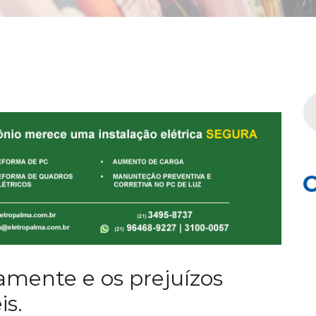
C
amente e os prejuízos
is.