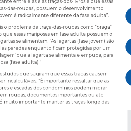
te entre elas e as traças-dos-livros é que essas
ças-das-roupas’, possuem o desenvolvimento
jovem é radicalmente diferente da fase adulta”.
ois o problema da traça-das-roupas como “praga”
o que essas mariposas em fase adulta possuem o
agartas se alimentam. “As lagartas (fase jovem) são
pelas paredes enquanto ficam protegidas por um
ndagem’ que a lagarta se alimenta e empupa, para
sa (fase adulta).”
 estudos que sugiram que essas traças causem
r incalculáveis. “É importante ressaltar que as
dores e escadas dos condomínios podem migrar
s em roupas, documentos importantes ou até
 É muito importante manter as traças longe das