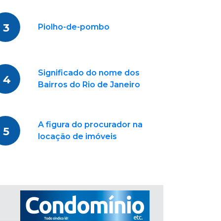
3
Piolho-de-pombo
Significado do nome dos
4
Bairros do Rio de Janeiro
A figura do procurador na
5
locação de imóveis