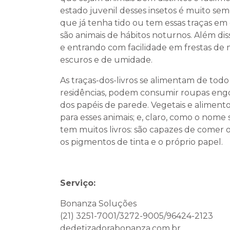
estado juvenil desses insetos é muito s
que já tenha tido ou tem essas traças e
são animais de hábitos noturnos. Além di
e entrando com facilidade em frestas de 
escuros e de umidade.
As traças-dos-livros se alimentam de tod
residências, podem consumir roupas engom
dos papéis de parede. Vegetais e alime
para esses animais; e, claro, como o no
tem muitos livros: são capazes de comer 
os pigmentos de tinta e o próprio papel.
Serviço:
Bonanza Soluções
(21) 3251-7001/3272-9005/96424-2123
dedetizadorabonanza.com.br