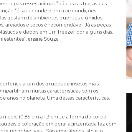
ento para esses animais.” Já para as traças-das-
venção “é saber onde e em que condições
las gostam de ambientes quentes e úmidos.
os, arejados e secos é recomendável. Já as peças
ásticos e depois em um freezer por alguns dias.
nfestantes”, ensina Souza.
 pertence a um dos grupos de insetos mais
ompartilham muitas características com os
de anos no planeta. Uma dessas características,
médio (0,85 cm a 1,3 cm), e a forma do corpo
caudais e coloração em geral acinzentada faz com
nte reconhecíveis. “São ametábolos, isto é, o