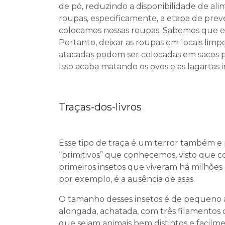
de pó, reduzindo a disponibilidade de alim
roupas, especificamente, a etapa de pre
colocamos nossas roupas. Sabemos que e
Portanto, deixar as roupas em locais limp
atacadas podem ser colocadas em sacos pl
Isso acaba matando os ovos e as lagartas i
Traças-dos-livros
Esse tipo de traça é um terror também e
“primitivos” que conhecemos, visto que c
primeiros insetos que viveram há milhões 
por exemplo, é a ausência de asas.
O tamanho desses insetos é de pequeno a 
alongada, achatada, com três filamentos 
que sejam animais bem distintos e facilme