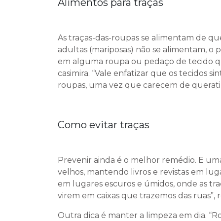
Alimentos para traças
As traças-das-roupas se alimentam de que
adultas (mariposas) não se alimentam, o
em alguma roupa ou pedaço de tecido que
casimira. “Vale enfatizar que os tecidos sin
roupas, uma vez que carecem de queratina
Como evitar traças
Prevenir ainda é o melhor remédio. E uma
velhos, mantendo livros e revistas em lu
em lugares escuros e úmidos, onde as tr
virem em caixas que trazemos das ruas”, r
Outra dica é manter a limpeza em dia. “R