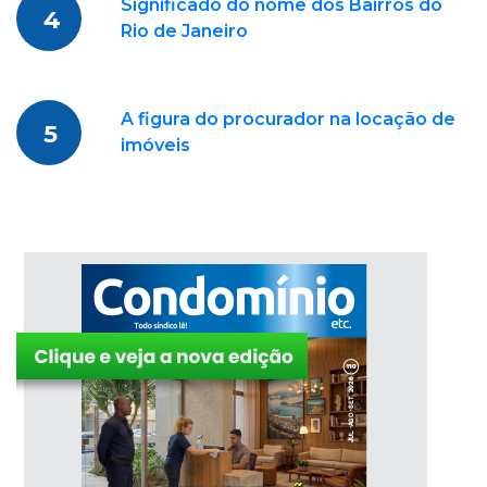
Significado do nome dos Bairros do
4
Rio de Janeiro
A figura do procurador na locação de
5
imóveis