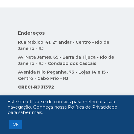
Endereços
Rua México, 41, 2º andar - Centro - Rio de
Janeiro - RJ
Av. Nuta James, 65 - Barra da Tijuca - Rio de
Janeiro - RJ - Condado dos Cascais
Avenida Nilo Peçanha, 73 - Lojas 14 e 15 -
Centro - Cabo Frio - RJ
CRECI-RJ J1372
Este site utiliza-se de cookies para melhorar a sua
Atendimento Rio de Janeiro
navegação. Conheça nossa
Política de Privacidade
+55 21 2196 5000
para saber mais.
Ok
Atendimento Cabo Frio
+55 22 3234-0144