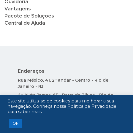
Ouvidoria
Vantagens
Pacote de Soluções
Central de Ajuda
Endereços
Rua México, 41, 2º andar - Centro - Rio de
Janeiro - RJ
Av. Nuta James, 65 - Barra da Tijuca - Rio de
Este site utiliza-se de cookies para melhorar a sua
Janeiro - RJ - Condado dos Cascais
navegação. Conheça nossa
Política de Privacidade
Avenida Nilo Peçanha, 73 - Lojas 14 e 15 -
para saber mais.
Centro - Cabo Frio - RJ
Ok
CRECI-RJ J1372