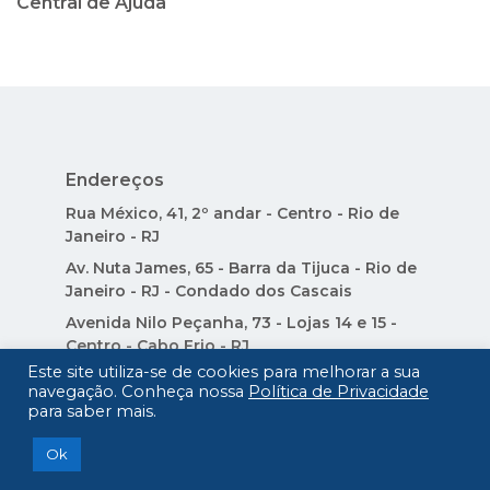
Central de Ajuda
Endereços
Rua México, 41, 2º andar - Centro - Rio de
Janeiro - RJ
Av. Nuta James, 65 - Barra da Tijuca - Rio de
Janeiro - RJ - Condado dos Cascais
Avenida Nilo Peçanha, 73 - Lojas 14 e 15 -
Centro - Cabo Frio - RJ
Este site utiliza-se de cookies para melhorar a sua
CRECI-RJ J1372
navegação. Conheça nossa
Política de Privacidade
para saber mais.
Atendimento Rio de Janeiro
Ok
+55 21 2196 5000