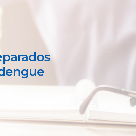
eparados
a dengue