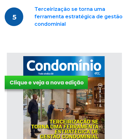
Terceirização se torna uma
5
ferramenta estratégica de gestão
condominial