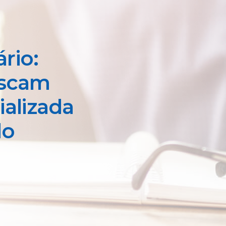
rio:
uscam
ializada
do