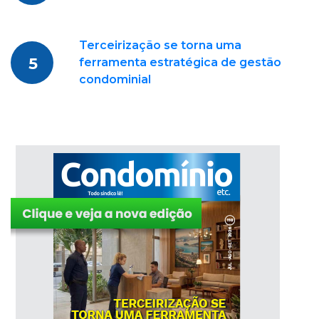
Terceirização se torna uma
5
ferramenta estratégica de gestão
condominial