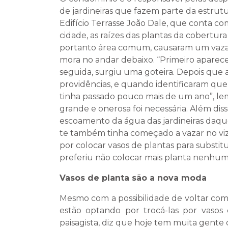
de jardineiras que fazem parte da estrut
Edifício Terrasse João Dale, que conta co
cidade, as raízes das plantas da cobertur
portanto área comum, causaram um vaza
mora no andar debaixo. “Primeiro apare
seguida, surgiu uma goteira. Depois que a
providências, e quando identificaram que
tinha passado pouco mais de um ano”, l
grande e onerosa foi necessária. Além d
escoamento da água das jardineiras daqu
te também tinha começado a vazar no vizi
por colocar vasos de plantas para substitu
preferiu não colocar mais planta nenhuma 
Vasos de planta são a nova moda
Mesmo com a possibilidade de voltar com 
estão optando por trocá-las por vasos 
paisagista, diz que hoje tem muita gent