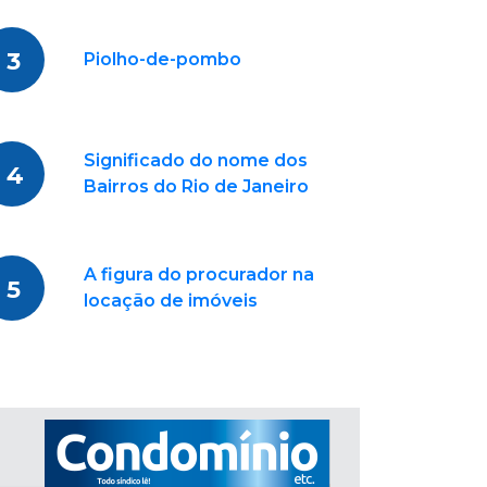
3
Piolho-de-pombo
Significado do nome dos
4
Bairros do Rio de Janeiro
A figura do procurador na
5
locação de imóveis