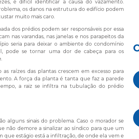
ezes, é difícil identificar a causa do vazamento.
oblema, os danos na estrutura do edifício podem
star muito mais caro.
hada dos prédios podem ser responsáveis por essa
am nas varandas, nas janelas e nos parapeitos da
pio seria para deixar o ambiente do condomínio
O
al, pode se tornar uma dor de cabeça para os
.
do as raízes das plantas crescem em excesso para
to. A força da planta é tanta que faz a parede
mpo, a raiz se infiltra na tubulação do prédio
são alguns sinais do problema. Caso o morador se
e não demore a sinalizar ao síndico para que um
m que estágio está a infiltração, de onde ela vem e