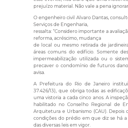
prejuízo material. Não vale a pena ignorar
O engenheiro civil Alvaro Dantas, consu
Serviços de Engenharia,
ressalta: “Considero importante a avalia
reforma, acréscimo, mudança
de local ou mesmo retirada de jardineir
áreas comuns do edifício. Somente de
impermeabilização utilizada ou o sist
precaver o condomínio de futuros danos
avisa.
A Prefeitura do Rio de Janeiro institu
37.426/13), que obriga todas as edific
uma vistoria a cada cinco anos. A inspe
habilitado no Conselho Regional de 
Arquitetura e Urbanismo (CAU). Depois d
condições do prédio em que diz se há a
das diversas leis em vigor.