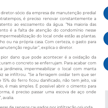
e, diretor-sócio da empresa de manutenção predial
contratempos, é preciso renovar constantemente a
r atento ao escoamento da água. “Na maioria das
ento é a falta de atenção do condomínio nesse
impermeabilização do local onde estão as plantas.
ho ou na própria casa. Com certeza, o gasto para
manutenção regular”, explica o diretor.
o pior dano que pode acontecer é a oxidação da
ruturam o concreto se enferrujam. Para acabar com
a a jardineira, impermeabilizar o local com manta
aiz se infiltrou. “Se a ferragem oxidar tem que ser
 15% do ferro ficou danificado, não tem jeito, vai
io, é mais simples. É possível abrir o cimento para
forma, é preciso passar uma escova de aço onde
 avalia.
sas de reparos causados por infiltração oriunda