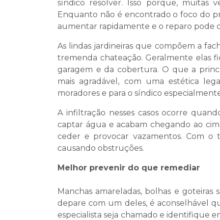
síndico resolver. Isso porque, muitas v
Enquanto não é encontrado o foco do pr
aumentar rapidamente e o reparo pode cu
As lindas jardineiras que compõem a fac
tremenda chateação. Geralmente elas fic
garagem e da cobertura. O que a princí
mais agradável, com uma estética leg
moradores e para o síndico especialmente
A infiltração nesses casos ocorre quan
captar água e acabam chegando ao cimen
ceder e provocar vazamentos. Com o te
causando obstruções.
Melhor prevenir do que remediar
Manchas amareladas, bolhas e goteiras 
depare com um deles, é aconselhável qu
especialista seja chamado e identifique e