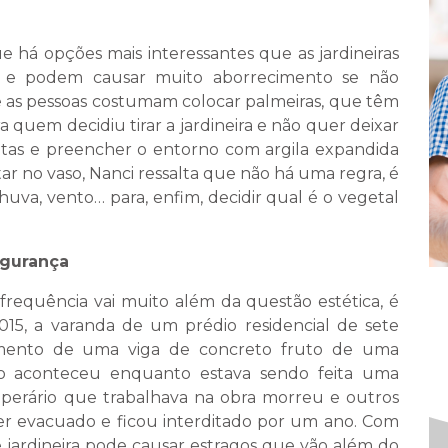
ue há opções mais interessantes que as jardineiras
alho e podem causar muito aborrecimento se não
e as pessoas costumam colocar palmeiras, que têm
 quem decidiu tirar a jardineira e não quer deixar
ntas e preencher o entorno com argila expandida
ar no vaso, Nanci ressalta que não há uma regra, é
chuva, vento… para, enfim, decidir qual é o vegetal
egurança
equência vai muito além da questão estética, é
015, a varanda de um prédio residencial de sete
mento de uma viga de concreto fruto de uma
nto aconteceu enquanto estava sendo feita uma
perário que trabalhava na obra morreu e outros
 ser evacuado e ficou interditado por um ano. Com
e jardineira pode causar estragos que vão além do