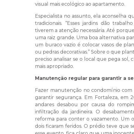
visual mais ecológico ao apartamento.
Especialista no assunto, ela aconselha q
tradicionais. “Esses jardins dão trab
tiverem a atenção necessária. Até porqu
uma raiz grande. Uma boa alternativa para
um buraco vazio é colocar vasos de pla
ou pedras decorativas.” Sobre o que plant
preciso analisar se o local que pega sol, 
mais apropriado.
Manutenção regular para garantir a s
Fazer manutenção no condomínio com fr
garantir segurança. Em Fortaleza, em 2
andares desabou por causa do rompi
infiltração da jardineira. O desabame
reforma para conter o vazamento. Um o
dois ficaram feridos. O prédio teve que
esse evento, fica claro que uma inocent