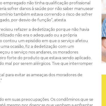
o empregado não tinha qualificação profissional
deria sofrer danos à saúde por não saber manusear
ínio também estava correndo o risco de sofrer
ado, por desvio de função”, atesta.
recisou refazer a dedetização porque não havia
 utilizado não era o adequado ou a própria
ico contou um episódio em que o serviço afetou
uma ocasião, fiz a dedetização com um
çou o serviço nos andares, os moradores
ro forte do produto que estava sendo aplicado.
o mal por serem alérgicos. Tive que interromper
cal para evitar as ameaças dos moradores de
”
rado em suas preocupações. Os condôminos que se
u até mesmo por doenças que venham a enfrentar