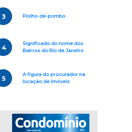
3
Piolho-de-pombo
Significado do nome dos
4
Bairros do Rio de Janeiro
A figura do procurador na
5
locação de imóveis