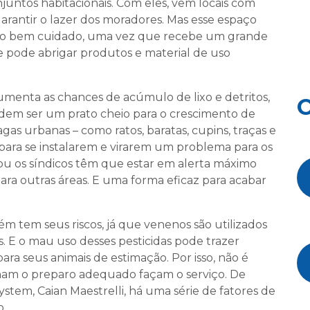
untos habitacionais. Com eles, vêm locais com
arantir o lazer dos moradores. Mas esse espaço
uito bem cuidado, uma vez que recebe um grande
e pode abrigar produtos e material de uso
aumenta as chances de acúmulo de lixo e detritos,
O
odem ser um prato cheio para o crescimento de
gas urbanas – como ratos, baratas, cupins, traças e
ara se instalarem e virarem um problema para os
ou os síndicos têm que estar em alerta máximo
para outras áreas. E uma forma eficaz para acabar
 tem seus riscos, já que venenos são utilizados
s. E o mau uso desses pesticidas pode trazer
ra seus animais de estimação. Por isso, não é
am o preparo adequado façam o serviço. De
stem, Caian Maestrelli, há uma série de fatores de
o.