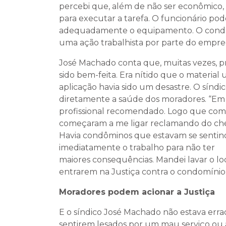
percebi que, além de não ser econômico, 
para executar a tarefa. O funcionário po
adequadamente o equipamento. O condom
uma ação trabalhista por parte do empreg
José Machado conta que, muitas vezes, p
sido bem-feita. Era nítido que o material
aplicação havia sido um desastre. O sínd
diretamente a saúde dos moradores. “Em 
profissional recomendado. Logo que come
começaram a me ligar reclamando do chei
Havia condôminos que estavam se sentind
imediatamente o trabalho para não ter
maiores consequências. Mandei lavar o lo
entrarem na Justiça contra o condomínio.
Moradores podem acionar a Justiça
E o síndico José Machado não estava er
sentirem lesados por um mau serviço o