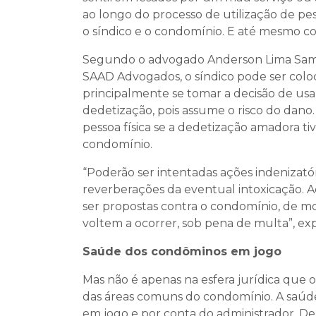
ao longo do processo de utilização de pe
o síndico e o condomínio. E até mesmo con
Segundo o advogado Anderson Lima Sampai
SAAD Advogados, o síndico pode ser colo
principalmente se tomar a decisão de usa
dedetização, pois assume o risco do dan
pessoa física se a dedetização amadora t
condomínio.
“Poderão ser intentadas ações indenizató
reverberações da eventual intoxicação.
ser propostas contra o condomínio, de m
voltem a ocorrer, sob pena de multa”, ex
Saúde dos condôminos em jogo
Mas não é apenas na esfera jurídica que 
das áreas comuns do condomínio. A saúde
em jogo e por conta do administrador. De