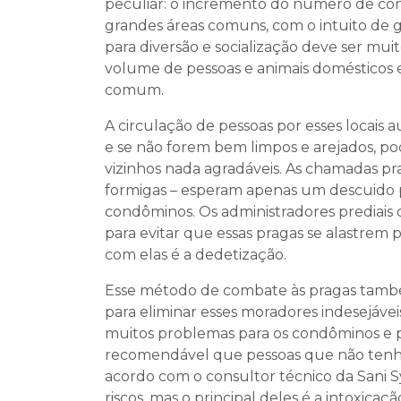
peculiar: o incremento do número de conj
grandes áreas comuns, com o intuito de g
para diversão e socialização deve ser m
volume de pessoas e animais domésticos 
comum.
A circulação de pessoas por esses locais 
e se não forem bem limpos e arejados, p
vizinhos nada agradáveis. As chamadas pra
formigas – esperam apenas um descuido p
condôminos. Os administradores prediais 
para evitar que essas pragas se alastrem 
com elas é a dedetização.
Esse método de combate às pragas também
para eliminar esses moradores indesejávei
muitos problemas para os condôminos e pa
recomendável que pessoas que não tenh
acordo com o consultor técnico da Sani Sy
riscos, mas o principal deles é a intoxicaçã