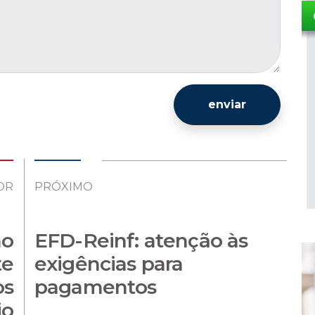
enviar
OR
PRÓXIMO
mo
EFD-Reinf: atenção às
te
exigências para
os
pagamentos
io