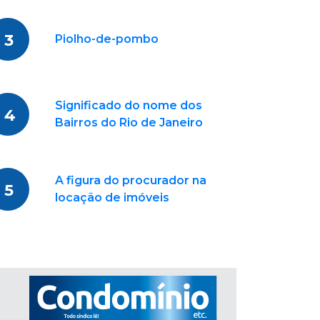
3
Piolho-de-pombo
Significado do nome dos
4
Bairros do Rio de Janeiro
A figura do procurador na
5
locação de imóveis