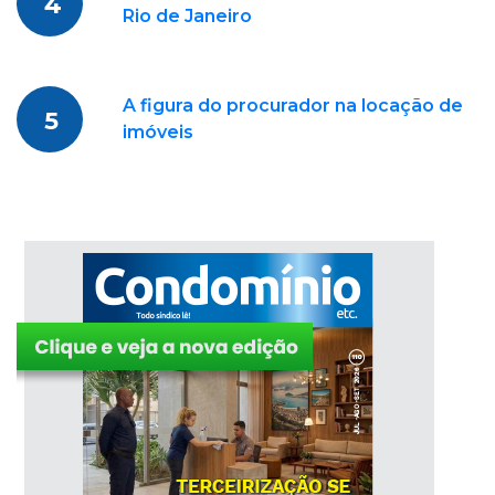
4
Rio de Janeiro
A figura do procurador na locação de
5
imóveis