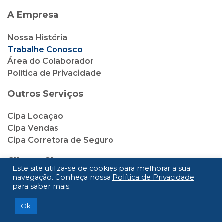
A Empresa
Nossa História
Trabalhe Conosco
Área do Colaborador
Política de Privacidade
Outros Serviços
Cipa Locação
Cipa Vendas
Cipa Corretora de Seguro
Cliente Cipa
Este site utiliza-se de cookies para melhorar a sua
navegação. Conheça nossa
Política de Privacidade
2ª via de Boleto
para saber mais.
Débito Automático
Ok
Ouvidoria
Vantagens