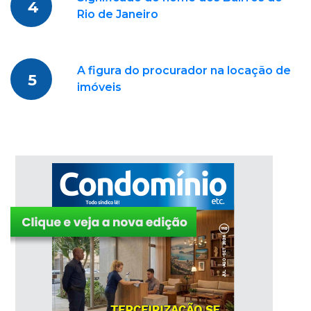
4
Rio de Janeiro
A figura do procurador na locação de
5
imóveis