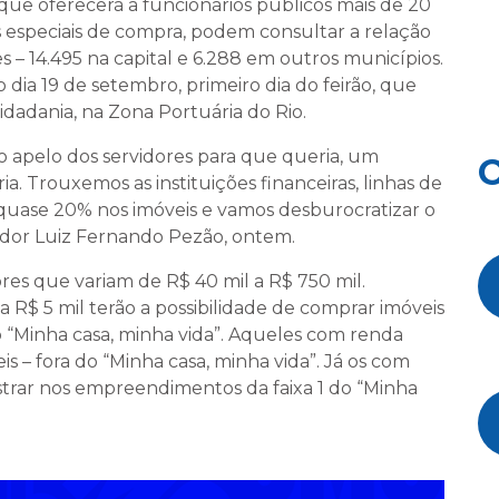
que oferecerá a funcionários públicos mais de 20
 especiais de compra, podem consultar a relação
 – 14.495 na capital e 6.288 em outros municípios.
dia 19 de setembro, primeiro dia do feirão, que
idadania, na Zona Portuária do Rio.
o apelo dos servidores para que queria, um
O
. Trouxemos as instituições financeiras, linhas de
 quase 20% nos imóveis e vamos desburocratizar o
ador Luiz Fernando Pezão, ontem.
res que variam de R$ 40 mil a R$ 750 mil.
a R$ 5 mil terão a possibilidade de comprar imóveis
do “Minha casa, minha vida”. Aqueles com renda
is – fora do “Minha casa, minha vida”. Já os com
astrar nos empreendimentos da faixa 1 do “Minha