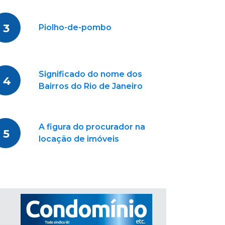
3
Piolho-de-pombo
Significado do nome dos
4
Bairros do Rio de Janeiro
A figura do procurador na
5
locação de imóveis