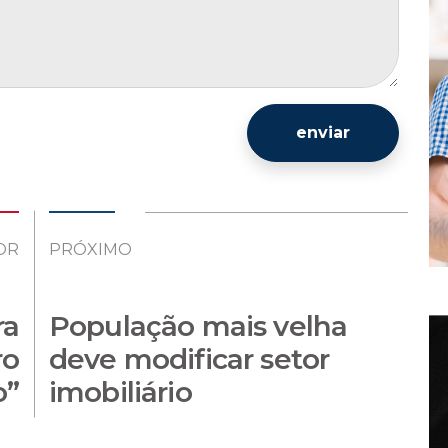
enviar
OR
PRÓXIMO
ra
População mais velha
ro
deve modificar setor
o”
imobiliário