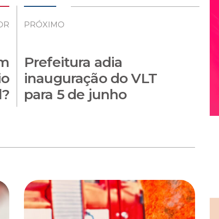
OR
PRÓXIMO
um
Prefeitura adia
io
inauguração do VLT
l?
para 5 de junho