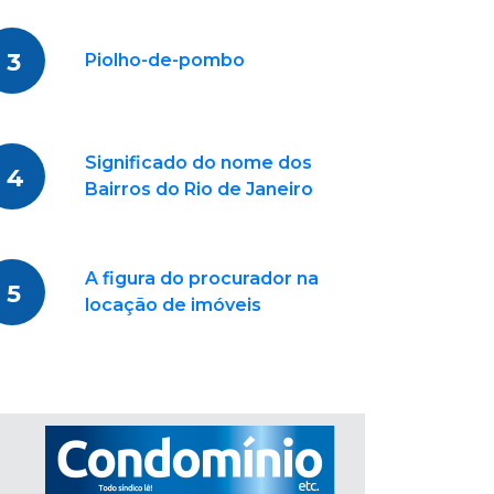
3
Piolho-de-pombo
Significado do nome dos
4
Bairros do Rio de Janeiro
A figura do procurador na
5
locação de imóveis