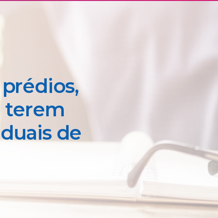
 prédios,
a terem
iduais de