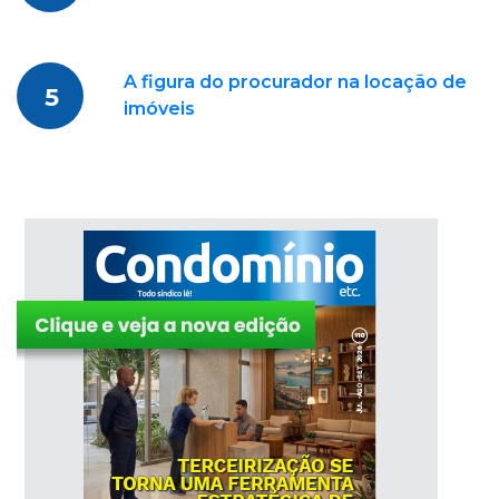
A figura do procurador na locação de
5
imóveis