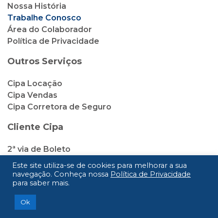
Nossa História
Trabalhe Conosco
Área do Colaborador
Política de Privacidade
Outros Serviços
Cipa Locação
Cipa Vendas
Cipa Corretora de Seguro
Cliente Cipa
2ª via de Boleto
Débito Automático
Este site utiliza-se de cookies para melhorar a sua
Ouvidoria
navegação. Conheça nossa
Política de Privacidade
para saber mais.
Vantagens
Pacote de Soluções
Ok
Central de Ajuda