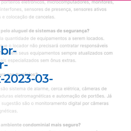
br-
r-
x-2023-03-