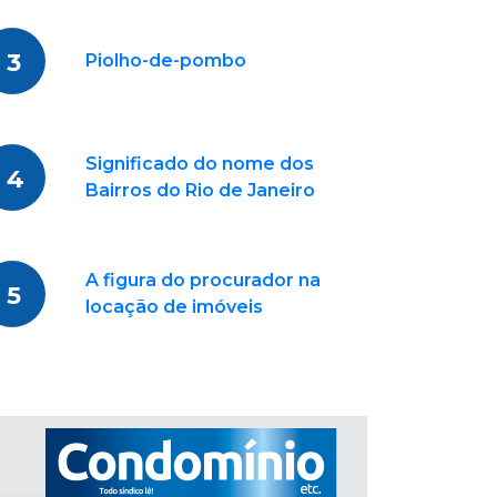
3
Piolho-de-pombo
Significado do nome dos
4
Bairros do Rio de Janeiro
A figura do procurador na
5
locação de imóveis