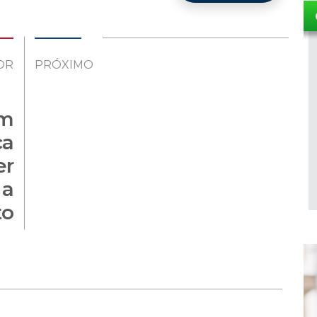
OR
PRÓXIMO
em
ca
er
 a
to