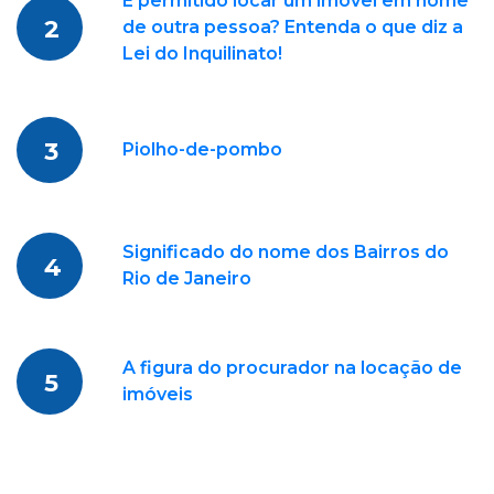
É permitido locar um imóvel em nome
2
de outra pessoa? Entenda o que diz a
Lei do Inquilinato!
3
Piolho-de-pombo
Significado do nome dos Bairros do
4
Rio de Janeiro
A figura do procurador na locação de
5
imóveis