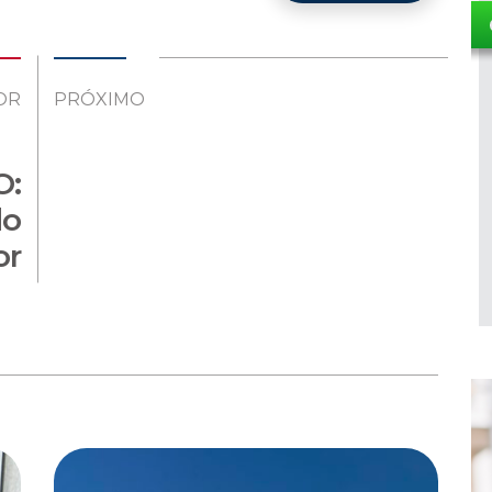
OR
PRÓXIMO
O:
do
or