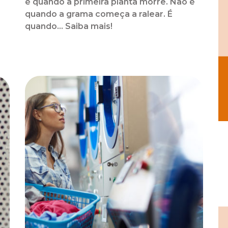
é quando a primeira planta morre. Não é
quando a grama começa a ralear. É
o
quando... Saiba mais!