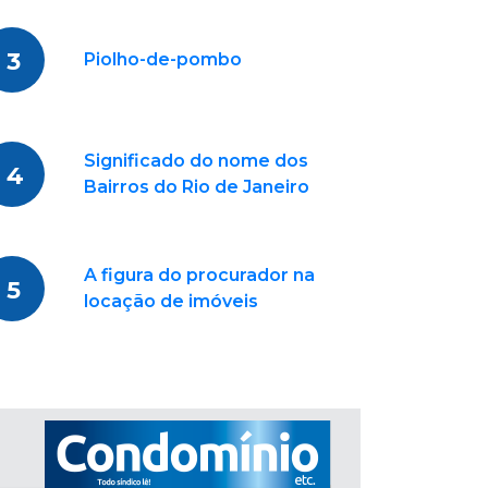
3
Piolho-de-pombo
Significado do nome dos
4
Bairros do Rio de Janeiro
A figura do procurador na
5
locação de imóveis