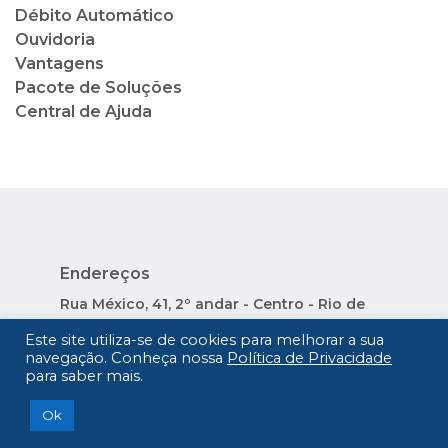
Débito Automático
Ouvidoria
Vantagens
Pacote de Soluções
Central de Ajuda
Endereços
Rua México, 41, 2º andar - Centro - Rio de
Janeiro - RJ
Este site utiliza-se de cookies para melhorar a sua
Av. Nuta James, 65 - Barra da Tijuca - Rio de
navegação. Conheça nossa
Política de Privacidade
Janeiro - RJ - Condado dos Cascais
para saber mais.
Avenida Nilo Peçanha, 73 - Lojas 14 e 15 -
Ok
Centro - Cabo Frio - RJ