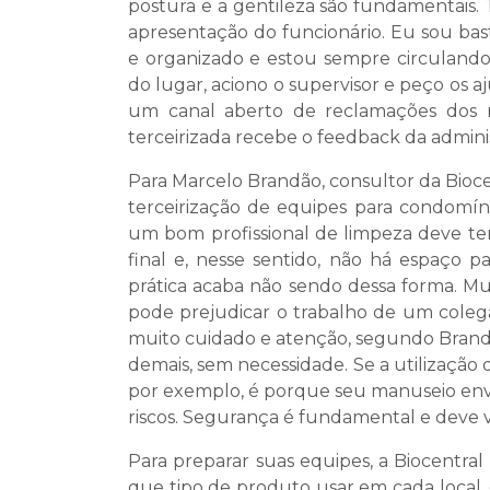
postura e a gentileza são fundamentais
apresentação do funcionário. Eu sou bas
e organizado e estou sempre circulando
do lugar, aciono o supervisor e peço os a
um canal aberto de reclamações dos 
terceirizada recebe o feedback da admini
Para Marcelo Brandão, consultor da Bioc
terceirização de equipes para condomínio
um bom profissional de limpeza deve ter
final e, nesse sentido, não há espaço p
prática acaba não sendo dessa forma. M
pode prejudicar o trabalho de um coleg
muito cuidado e atenção, segundo Brandão
demais, sem necessidade. Se a utilizaçã
por exemplo, é porque seu manuseio en
riscos. Segurança é fundamental e deve v
Para preparar suas equipes, a Biocentra
que tipo de produto usar em cada local,