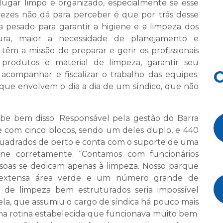
ugar limpo e organizado, especialmente se esse
ezes não dá para perceber é que por trás desse
pesado para garantir a higiene e a limpeza dos
ura, maior a necessidade de planejamento e
têm a missão de preparar e gerir os profissionais
 produtos e material de limpeza, garantir seu
O
acompanhar e fiscalizar o trabalho das equipes.
 que envolvem o dia a dia de um síndico, que não
abe bem disso. Responsável pela gestão do Barra
e com cinco blocos, sendo um deles duplo, e 440
 quadrados de perto e conta com o suporte de uma
one corretamente. “Contamos com funcionários
pessoas se dedicam apenas à limpeza. Nosso parque
extensa área verde e um número grande de
 de limpeza bem estruturados seria impossível
ela, que assumiu o cargo de síndica há pouco mais
ma rotina estabelecida que funcionava muito bem.