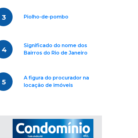
3
Piolho-de-pombo
Significado do nome dos
4
Bairros do Rio de Janeiro
A figura do procurador na
5
locação de imóveis