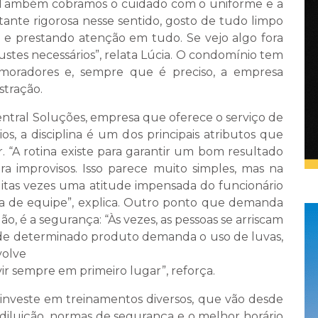
. Também cobramos o cuidado com o uniforme e a
tante rigorosa nesse sentido, gosto de tudo limpo
 e prestando atenção em tudo. Se vejo algo fora
justes necessários”, relata Lúcia. O condomínio tem
moradores e, sempre que é preciso, a empresa
stração.
entral Soluções, empresa que oferece o serviço de
s, a disciplina é um dos principais atributos que
. “A rotina existe para garantir um bom resultado
ara improvisos. Isso parece muito simples, mas na
uitas vezes uma atitude impensada do funcionário
a de equipe”, explica. Outro ponto que demanda
, é a segurança: “Às vezes, as pessoas se arriscam
o de determinado produto demanda o uso de luvas,
volve
ir sempre em primeiro lugar”, reforça.
l investe em treinamentos diversos, que vão desde
 diluição, normas de segurança e o melhor horário