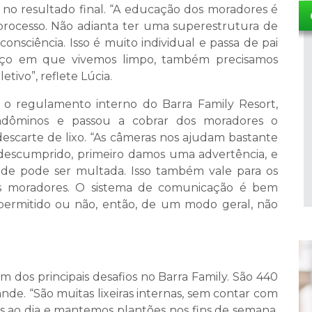
o resultado final. “A educação dos moradores é
rocesso. Não adianta ter uma superestrutura de
nsciência. Isso é muito individual e passa de pai
aço em que vivemos limpo, também precisamos
tivo”, reflete Lúcia.
u o regulamento interno do Barra Family Resort,
dôminos e passou a cobrar dos moradores o
scarte de lixo. “As câmeras nos ajudam bastante
 descumprido, primeiro damos uma advertência, e
ade pode ser multada. Isso também vale para os
dos moradores. O sistema de comunicação é bem
 permitido ou não, então, de um modo geral, não
m dos principais desafios no Barra Family. São 440
nde. “São muitas lixeiras internas, sem contar com
es ao dia e mantemos plantões nos fins de semana,