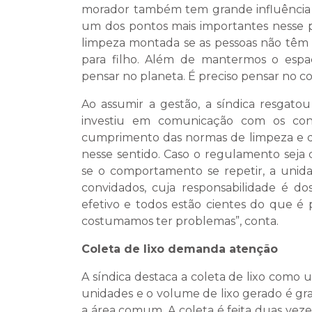
morador também tem grande influência n
um dos pontos mais importantes nesse p
limpeza montada se as pessoas não têm co
para filho. Além de mantermos o esp
pensar no planeta. É preciso pensar no cole
Ao assumir a gestão, a síndica resgato
investiu em comunicação com os con
cumprimento das normas de limpeza e de
nesse sentido. Caso o regulamento seja
se o comportamento se repetir, a unid
convidados, cuja responsabilidade é 
efetivo e todos estão cientes do que é
costumamos ter problemas”, conta.
Coleta de lixo demanda atenção
A síndica destaca a coleta de lixo como u
unidades e o volume de lixo gerado é gra
a área comum. A coleta é feita duas vez