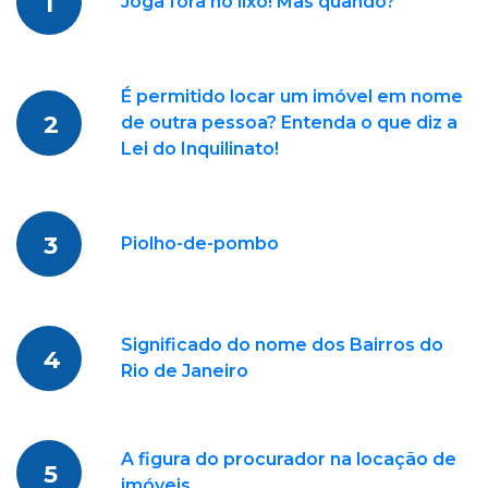
1
Joga fora no lixo! Mas quando?
É permitido locar um imóvel em nome
2
de outra pessoa? Entenda o que diz a
Lei do Inquilinato!
3
Piolho-de-pombo
Significado do nome dos Bairros do
4
Rio de Janeiro
A figura do procurador na locação de
5
imóveis