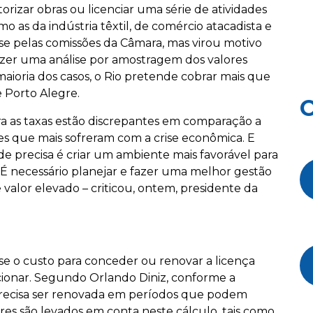
torizar obras ou licenciar uma série de atividades
 as da indústria têxtil, de comércio atacadista e
ise pelas comissões da Câmara, mas virou motivo
zer uma análise por amostragem dos valores
aioria dos casos, o Rio pretende cobrar mais que
e Porto Alegre.
O
ra as taxas estão discrepantes em comparação a
es que mais sofreram com a crise econômica. E
e precisa é criar um ambiente mais favorável para
s. É necessário planejar e fazer uma melhor gestão
e valor elevado – criticou, ontem, presidente da
 o custo para conceder ou renovar a licença
ionar. Segundo Orlando Diniz, conforme a
 precisa ser renovada em períodos que podem
ores são levados em conta neste cálculo, tais como