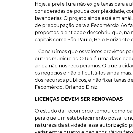
Hoje, a prefeitura não exige taxas para au
consideradas de pouca complexidade, como
lavanderias. O projeto ainda está em anál
de preocupação para a Fecomércio. Ao fa
propostos, a entidade descobriu que, na m
capitais como São Paulo, Belo Horizonte 
– Concluímos que os valores previstos pa
outros municípios. O Rio é uma das cidad
ainda não nos recuperamos. O que a cidad
os negócios e não dificultá-los ainda mai
dos recursos públicos, e não fixar taxas d
Fecomércio, Orlando Diniz.
LICENÇAS DEVEM SER RENOVADAS
O estudo da Fecomércio tomou como base
para que um estabelecimento possa func
natureza da atividade, essa autorização
variar entre quatro e dez anos. Vários fat