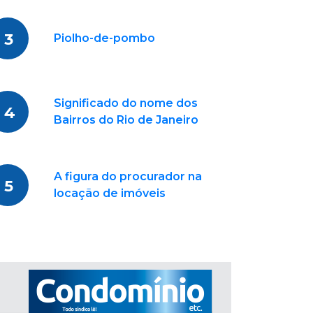
3
Piolho-de-pombo
Significado do nome dos
4
Bairros do Rio de Janeiro
A figura do procurador na
5
locação de imóveis