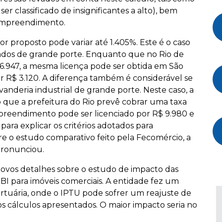
r classificado de insignificantes a alto), bem
empreendimento.
r proposto pode variar até 1.405%. Este é o caso
erados de grande porte. Enquanto que no Rio de
6.947, a mesma licença pode ser obtida em São
r R$ 3.120. A diferença também é considerável se
vanderia industrial de grande porte. Neste caso, a
que a prefeitura do Rio prevê cobrar uma taxa
reendimento pode ser licenciado por R$ 9.980 e
ara explicar os critérios adotados para
bre o estudo comparativo feito pela Fecomércio, a
pronunciou.
vos detalhes sobre o estudo de impacto das
BI para imóveis comerciais. A entidade fez um
rtuária, onde o IPTU pode sofrer um reajuste de
os cálculos apresentados. O maior impacto seria no