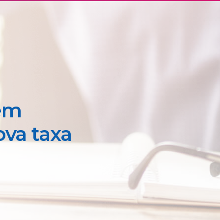
ém
ova taxa