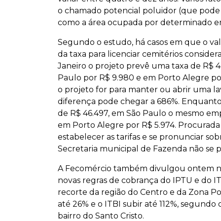
o chamado potencial poluidor (que pode se
como a área ocupada por determinado 
Segundo o estudo, há casos em que o valo
da taxa para licenciar cemitérios consid
Janeiro o projeto prevê uma taxa de R$ 4
Paulo por R$ 9.980 e em Porto Alegre po
o projeto for para manter ou abrir uma la
diferença pode chegar a 686%. Enquanto 
de R$ 46.497, em São Paulo o mesmo emp
em Porto Alegre por R$ 5.974. Procurada p
estabelecer as tarifas e se pronunciar so
Secretaria municipal de Fazenda não se 
A Fecomércio também divulgou ontem no
novas regras de cobrança do IPTU e do IT
recorte da região do Centro e da Zona Po
até 26% e o ITBI subir até 112%, segundo 
bairro do Santo Cristo.