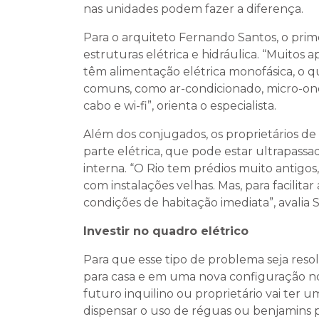
nas unidades podem fazer a diferença.
Para o arquiteto Fernando Santos, o prime
estruturas elétrica e hidráulica. “Muitos
têm alimentação elétrica monofásica, o q
comuns, como ar-condicionado, micro-on
cabo e wi-fi”, orienta o especialista.
Além dos conjugados, os proprietários d
parte elétrica, que pode estar ultrapassa
interna. “O Rio tem prédios muito antigo
com instalações velhas. Mas, para facilit
condições de habitação imediata”, avalia 
Investir no quadro elétrico
Para que esse tipo de problema seja res
para casa e em uma nova configuração no 
futuro inquilino ou proprietário vai ter
dispensar o uso de réguas ou benjamins pa